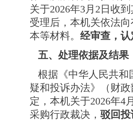
关
于
202
6
年
3
月
2
日
收到
受理后，
本机关
依法向
本等材料
。
经审查，认
五
、处理依据
及
结果
根据《中华人民共和
疑和投诉办法》（财政
定
，
本机关
于
202
6
年
4
采购行政裁决
，
驳回投