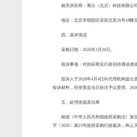
相关供应商：骞云（北京）科技有限公
地址：北京市朝阳区安苑北里
26号18幢
四
、基本情况
采购日期：
2026年
3
月
20
日
。
投诉事项：对供应商实行差别待遇或者
投诉人于
2026年4月4日向代理机构提
投诉材料，经审查后当日依法予以受理。
2
五
、处理依据
及
结果
根据《中华人民共和国政府采购法》第
字〔
202
6
〕第
23
号政府采购行政裁决
，
终止