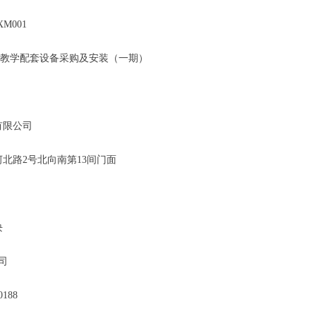
-XM001
-教学配套设备采购及安装（一期）
有限公司
河北路
2号北向南第13间门面
块
司
188