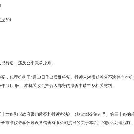
司
五层501
歧视待遇
，违反公平竞争原则
。
出质疑，代理机构于4月13日作出质疑答复。投诉人对质疑答复不满并向本机关
026年4月29日，本机关收到投诉人邮寄的撤诉申请书及相关材料。
五十六条和《政府采购质疑和投诉办法》（财政部令第
94号）第三十条的
天长市维仪教学仪器设备销售有限公司提出的关于本项目的投诉处理程序