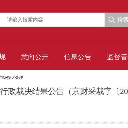
搜
规
意向公开
信息公告
监督管
市级投诉处理
行政裁决结果公告（京财采裁字〔202