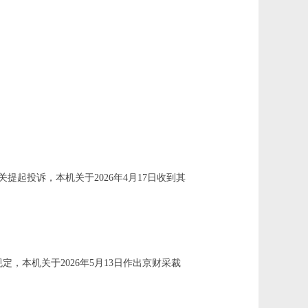
提起投诉，本机关于2026年4月17日收到其
规定，
本机关于
202
6
年
5
月
13
日作出京财采裁
。