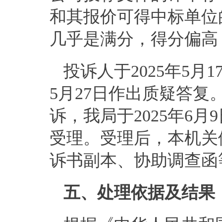
和其报价可得中标单位的
几乎是满分，得分偏高
投诉人于
202
5
年
5
月
1
5
月
27
日作出质疑答复
诉，我局于
202
5
年
6
月
9
受理。
受理后，
本机关
诉书副本
、协助调查函
五
、处理依据
及
结果