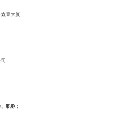
号鑫泰大厦
公司
位、职称；