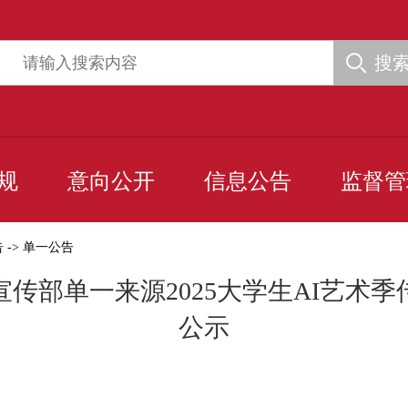
搜
规
意向公开
信息公告
监督管
告
->
单一公告
传部单一来源2025大学生AI艺术
公示