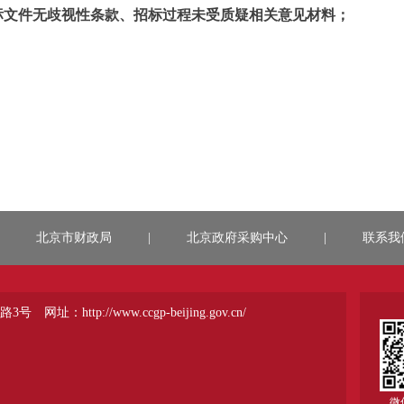
标文件无歧视性条款、招标过程未受质疑相关意见材料；
北京市财政局
|
北京政府采购中心
|
联系我
路3号
网址：http://www.ccgp-beijing.gov.cn/
微