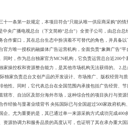
三十一条第一款规定，本项目符合“只能从唯一供应商采购”的情
）是中央广播电视总台（下文简称“总台”）全资子公司，由总台
务合作窗口，其在总台生态中扮演着不可替代的角色，并具备以下独
总台官方唯一授权的融媒体广告运营机构，全面负责“象舞广告”
。同时，作为总台独家官方MCN机构，它负责运营总台近200
独家操控权和资源整合能力，是其他市场机构无法获得的。 2.
国际独家负责总台文创产品的开发设计、市场推广、版权经营与
排他性。同时，它代表总台在全国范围内承接包括广告经营、节
、直辖市、自治区及部分海外市场，这种综合性的项目执行与资
企合作经验与显著业绩背书 央拓国际已与全国超过500家政府机
国企。尤为重要的是，其已通过单一来源采购方式成功完成400
、资源协调力和服务品质的高度认可，也证明了其在承办重大国家