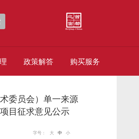
索
理
政策解答
购买服务
术委员会）单一来源
赛区项目征求意见公示
字号：
大
中
小