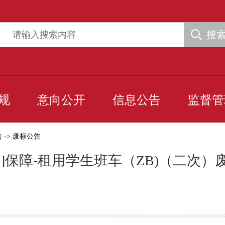
搜
规
意向公开
信息公告
监督管
告
->
废标公告
区]保障-租用学生班车（ZB)（二次）