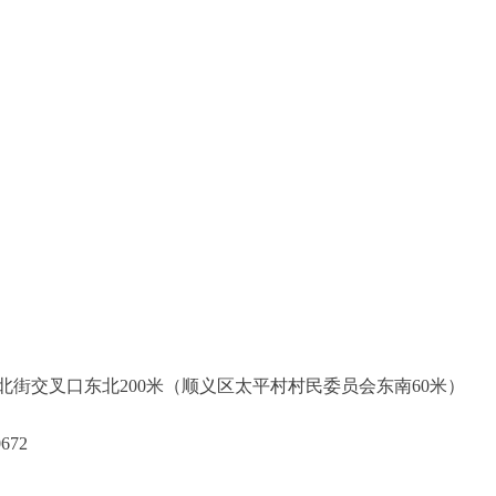
义实验学校
坡镇
33-805
标有限公司
与庄兴北街交叉口东北200米（顺义区太平村村民
010-53670672