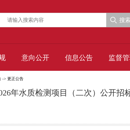
搜
规
意向公开
信息公告
监督管
告
->
更正公告
]2026年水质检测项目（二次）公开招