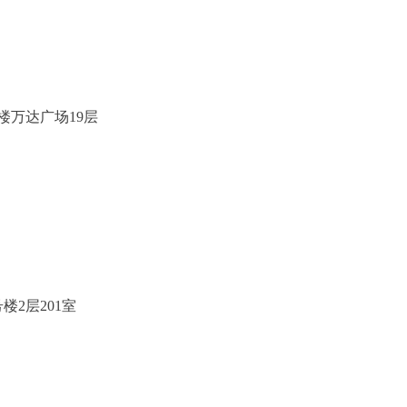
本级
号院1号楼万达广场19层
标有限公司
2号院11号楼2层201室
5758098