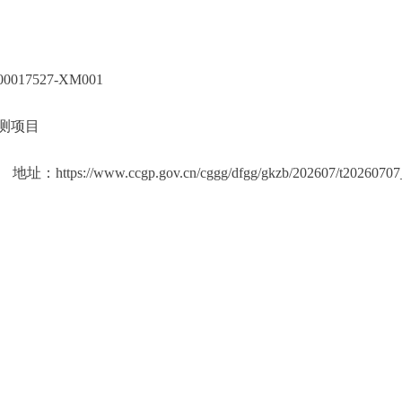
10200017527-XM001
6年水质检测项目
ttps://www.ccgp.gov.cn/cggg/dfgg/gkzb/202607/