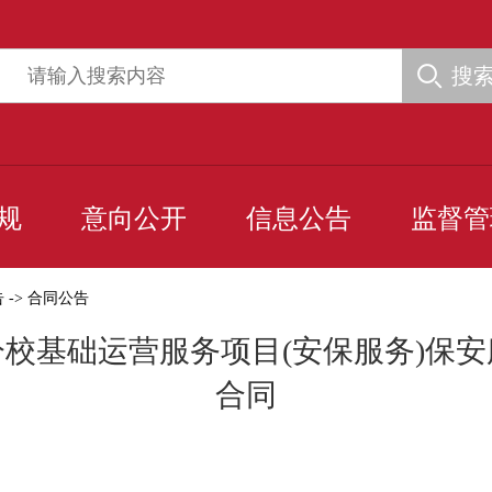
搜
规
意向公开
信息公告
监督管
告
->
合同公告
校基础运营服务项目(安保服务)保
合同