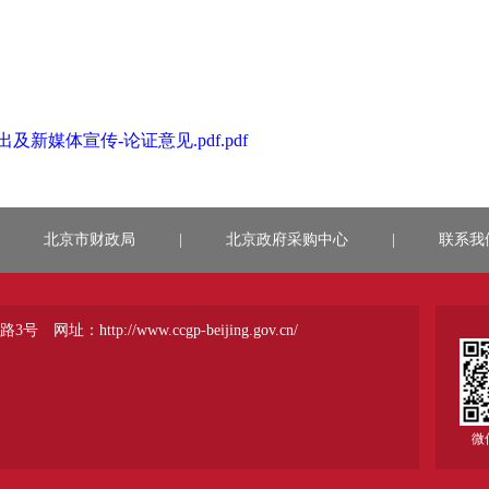
媒体宣传-论证意见.pdf.pdf
北京市财政局
|
北京政府采购中心
|
联系我
路3号
网址：http://www.ccgp-beijing.gov.cn/
微