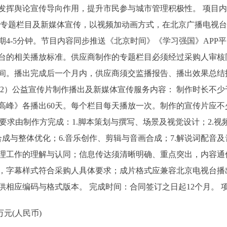
发挥舆论宣传导向作用，提升市民参与城市管理积极性。 项目内
域专题栏目及新媒体宣传，以视频加动画方式，在北京广播电视
期4-5分钟。节目内容同步推送《北京时间》《学习强国》APP
台的相关播放标准。供应商制作的专题栏目必须经过采购人审核
间。播出完成后一个月内，供应商须交监播报告、播出效果总结
2）公益宣传片制作播出及新媒体宣传服务内容： 制作时长不少
高峰》各播出60天。每个栏目每天播放一次。制作的宣传片应不
 要求由制作方完成：1.脚本策划与撰写、场景及视觉设计；2.
期合成与整体优化；6.音乐创作、剪辑与音画合成；7.解说词配音
理工作的理解与认同；信息传达须清晰明确、重点突出，内容通
，字幕样式符合采购人具体要求；成片格式应兼容北京电视台播
供相应编码与格式版本。 完成时间：合同签订之日起12个月。
元(人民币)