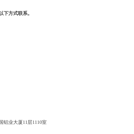
以下方式联系。
街6号院
177
国际招标有限公司
乙12号中国铝业大厦11层1110室