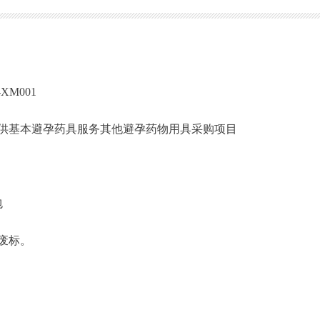
7266-XM001
及提供基本避孕药具服务其他避孕药物用具采购项目
包
废标。