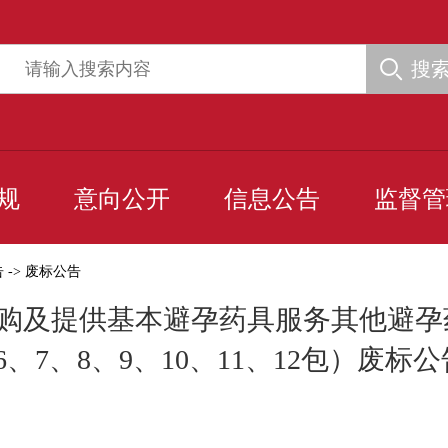
搜
规
意向公开
信息公告
监督管
告
->
废标公告
采购及提供基本避孕药具服务其他避
、6、7、8、9、10、11、12包）废标