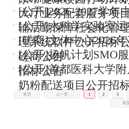
[公开]2026-2027
大厅业务配套服务项目（20
[公开]水科学实验室
辅后勤保障社会化管理服
[磋商]文体中心202
理系统软件公开招标
[公开]扬帆计划SM
磋商公告
[公开]首都医科大学
招标公告
奶粉配送项目公开招
首页
上一页
1
2
3
跳