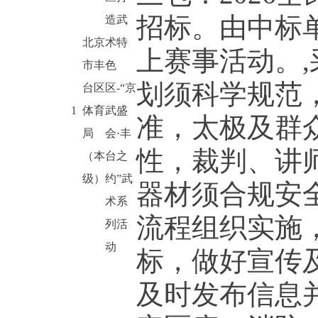
招标。由中标
造武
北京
术特
上赛事活动。
市丰
色
划须科学规范
台区
区-“京
1
体育
武盛
准，太极及群
局
会·丰
性，裁判、讲
（本
台之
级）
约”武
器材须合规安
术系
流程组织实施
列活
动
标，做好宣传
及时发布信息