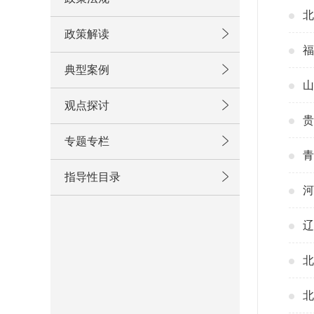
北
政策解读
福
典型案例
山
观点探讨
贵
专题专栏
青
指导性目录
河
辽
北
北