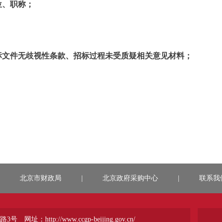
位、职称；
标文件无歧视性条款、招标过程未受质疑相关意见材料；
北京市财政局
|
北京政府采购中心
|
联系我
路3号
网址：http://www.ccgp-beijing.gov.cn/