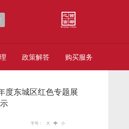
索
理
政策解答
购买服务
7年度东城区红色专题展
示
字号：
大
中
小