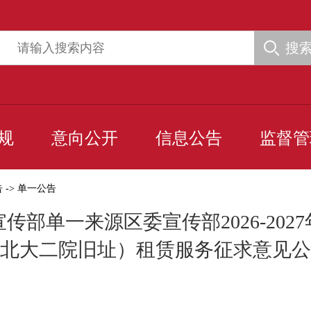
搜
规
意向公开
信息公告
监督管
告
->
单一公告
传部单一来源区委宣传部2026-202
北大二院旧址）租赁服务征求意见公