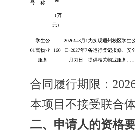
号
称
（万
元）
学生公
2026
年
8
月
1
为实现通州校区学生
01
寓物业
160
日
-2027
年
7
备运行登记报修
、
安
服务
月
31
日
提供相关物业服务
……
合同履行期限：2026
本项目不接受联合
二、申请人的资格