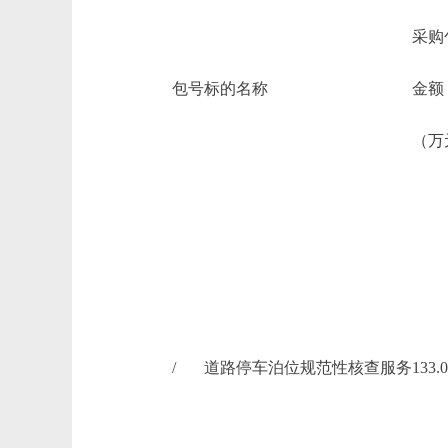
采购
包号
标的名称
金额
（万
/
道路停车泊位规范性核查服务
133.