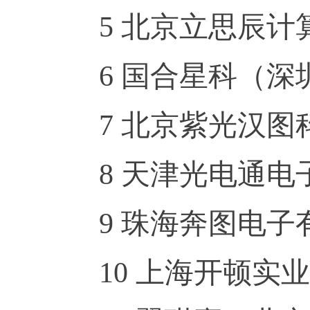
5 北京立思辰
6 国合星科（
7 北京紫光汉
8 天津光电通
9 珠海奔图电子
10 上海开顿实