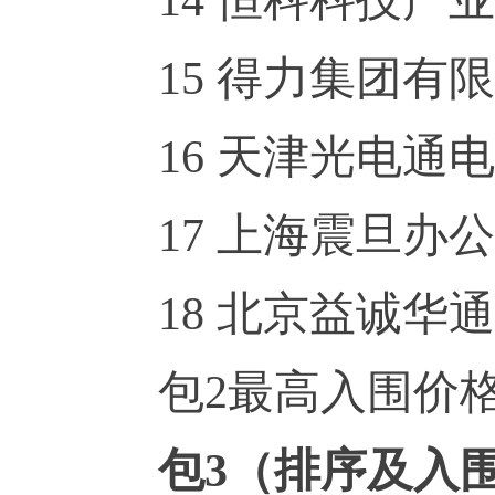
14 恒科科技产
15 得力集团有
16 天津光电通
17 上海震旦办
18 北京益诚华
包
2
最高入围价
包3（排序及入