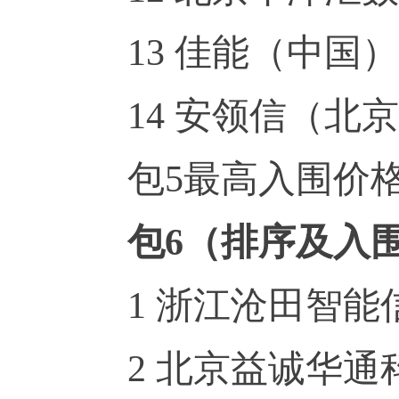
13 佳能（中国
14 安领信（北
包
5
最高入围价
包6（排序及入
1 浙江沧田智
2 北京益诚华