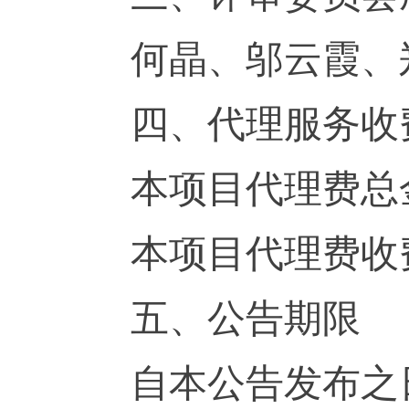
何晶、邬云霞、
四、代理服务收
本项目代理费总
本项目代理费收
五、公告期限
自本公告发布之