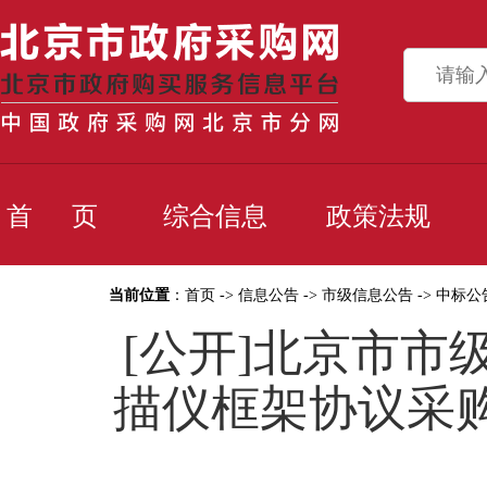
首 页
综合信息
政策法规
当前位置
：
首页
->
信息公告
->
市级信息公告
->
中标公
[公开]北京市
描仪框架协议采购