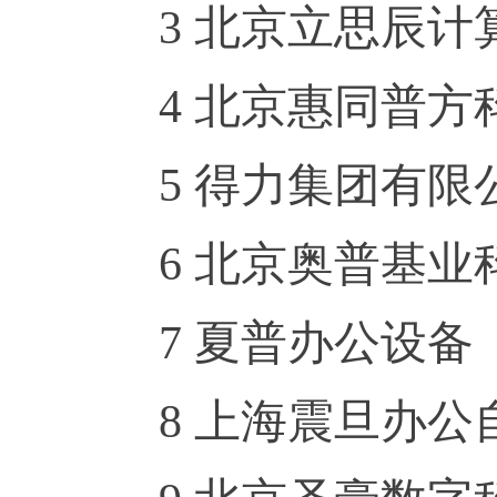
3 北京立思辰
4 北京惠同普
5 得力集团有限
6 北京奥普基
7 夏普办公设
8 上海震旦办