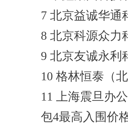
7 北京益诚华
8 北京科源众
9 北京友诚永
10 格林恒泰（
11 上海震旦办
包
4
最高入围价