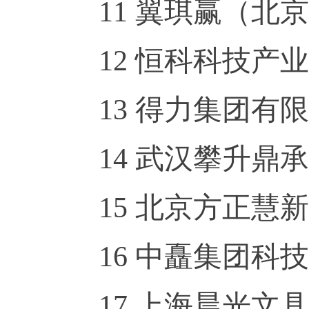
11 翼琪赢（
12 恒科科技产
13 得力集团有
14 武汉攀升鼎
15 北京方正慧
16 中矗集团科
17 上海晨光文