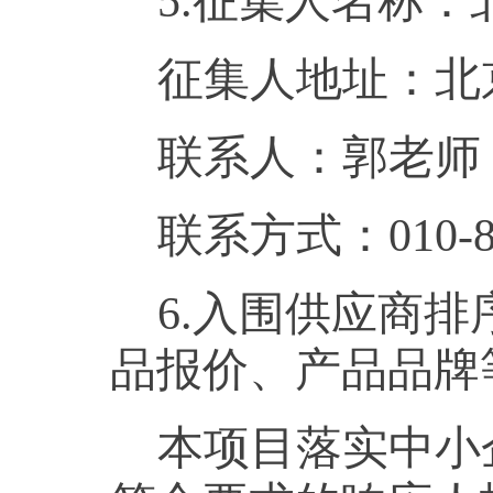
5.征集人名称
征集人地址：北
联系人：郭
老师
联系方式：010-8
6
.
入围供应商排
品报价、产品品牌
本项目落实中小