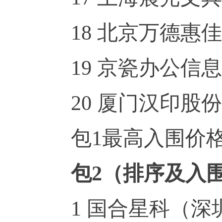
18 北京万德惠
19 京瓷办公信
20 厦门汉印股
包
1
最高入围价
包2（排序及入
1 国合星科（