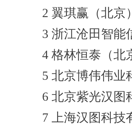
2 翼琪赢（北
3 浙江沧田智
4 格林恒泰（
5 北京博伟伟
6 北京紫光汉
7 上海汉图科技