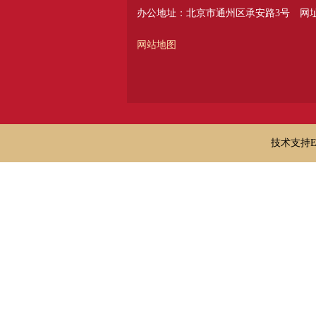
办公地址：北京市通州区承安路3号
网址：
网站地图
技术支持E-ma