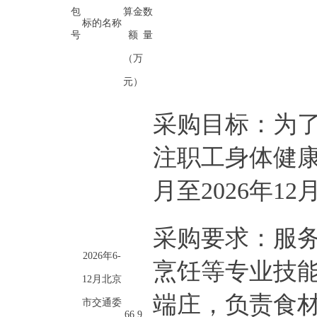
包
算金
数
标的名称
号
额
量
（万
元）
采购目标：为
注职工身体健康
月至2026年
采购要求：服
2026年6-
烹饪等专业技
12月北京
端庄，负责食
市交通委
66.9